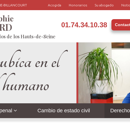
GNE-BILLANCOURT
Acogida
Honorarios
Su abogado
Notic
phie
ARD
01.74.34.10.38
Contac
dos de los Hauts-de-Seine
ubica en el
l humano
penal
Cambio de estado civil
Derecho-