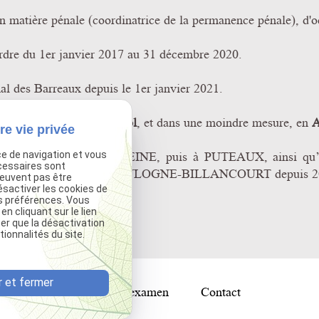
 en matière pénale (coordinatrice de la permanence pénale), d
ordre du 1er janvier 2017 au 31 décembre 2020.
l des Barreaux depuis le 1er janvier 2021.
c les clients, en
Espagnol
, et dans une moindre mesure, en
A
re vie privée
s années à NEUILLY-SUR-SEINE, puis à PUTEAUX, ain
ce de navigation et vous
cessaires sont
e en cabinet individuel à BOULOGNE-BILLANCOURT depuis 2
peuvent pas être
ésactiver les cookies de
s préférences. Vous
 cliquant sur le lien
ter que la désactivation
ionnalités du site.
 et fermer
 la famille
Mise en examen
Contact