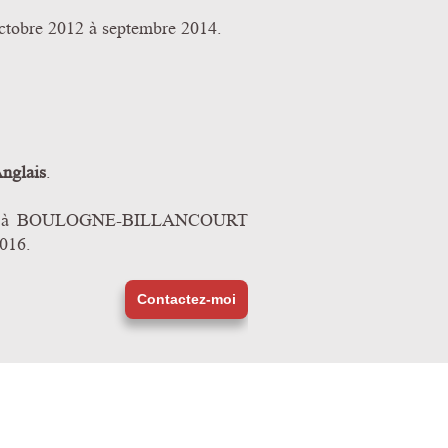
'octobre 2012 à septembre 2014.
nglais
.
si qu’à BOULOGNE-BILLANCOURT
016.
Contactez-moi