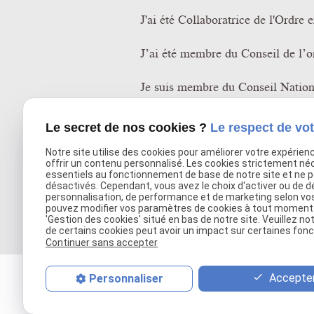
J'ai été Collaboratrice de l'Ordre
J’ai été membre du Conseil de l’
Je suis membre du Conseil Nationa
Je suis à même de m’entretenir ave
Le secret de nos cookies ?
Le respect de vot
Après avoir exercé plusieur
Notre site utilise des cookies pour améliorer votre expérien
offrir un contenu personnalisé. Les cookies strictement né
avec d’autres avocats, j’exerc
essentiels au fonctionnement de base de notre site et ne 
désactivés. Cependant, vous avez le choix d'activer ou de d
personnalisation, de performance et de marketing selon vo
pouvez modifier vos paramètres de cookies à tout moment en
'Gestion des cookies' situé en bas de notre site. Veuillez no
de certains cookies peut avoir un impact sur certaines fonct
Continuer sans accepter
Accepter
Personnaliser
Consultez également :
Droit de