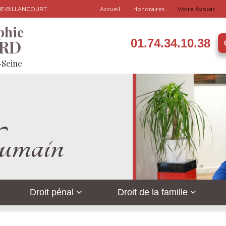
GNE-BILLANCOURT
Accueil
Honoraires
Votre Avocat
phie
ARD
01.74.34.10.38
-Seine
’humain
Droit pénal
Droit de la famille