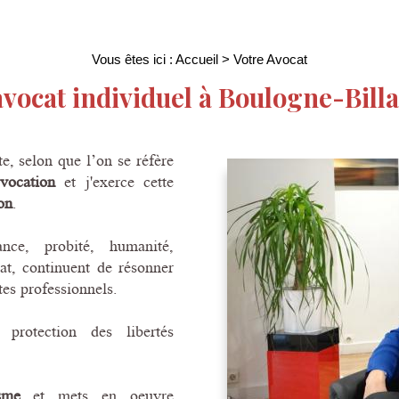
Vous êtes ici :
Accueil
> Votre Avocat
avocat individuel à Boulogne-Billa
e, selon que l’on se réfère
vocation
et j'exerce cette
on
.
ance, probité, humanité,
at, continuent de résonner
es professionnels.
protection des libertés
sme
et mets en oeuvre