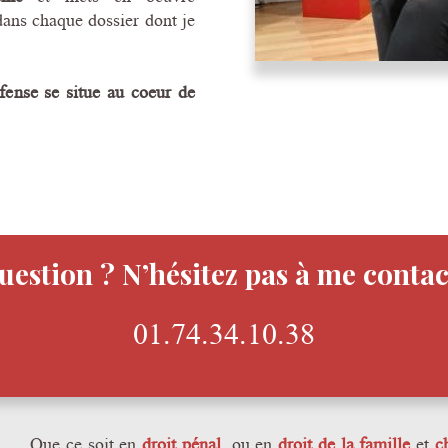
dans chaque dossier dont je
fense se situe au coeur de
uestion ? N’hésitez pas à me contac
01.74.34.10.38
Que ce soit en
droit pénal
, ou en
droit de la famille
et
c