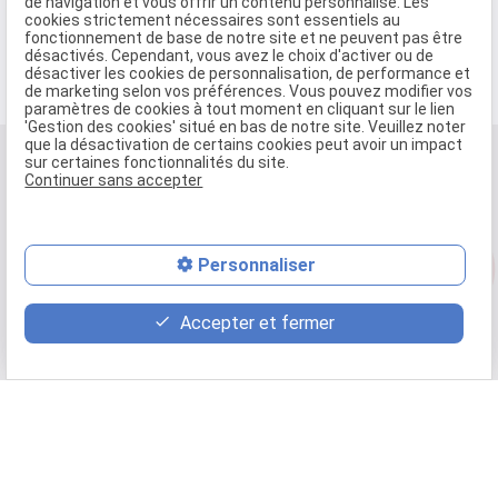
de navigation et vous offrir un contenu personnalisé. Les
cookies strictement nécessaires sont essentiels au
fonctionnement de base de notre site et ne peuvent pas être
désactivés. Cependant, vous avez le choix d'activer ou de
désactiver les cookies de personnalisation, de performance et
de marketing selon vos préférences. Vous pouvez modifier vos
paramètres de cookies à tout moment en cliquant sur le lien
'Gestion des cookies' situé en bas de notre site. Veuillez noter
que la désactivation de certains cookies peut avoir un impact
sur certaines fonctionnalités du site.
Continuer sans accepter
phone
Personnaliser
mail
Accepter et fermer
01.74.34.10.38
36 Rue de Silly 92100
BOULOGNE-BILLANCOURT
Plan du site